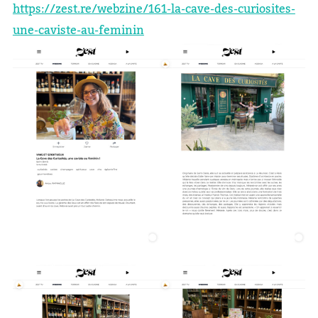
https://zest.re/webzine/161-la-cave-des-curiosites-
:
une-caviste-au-feminin
Les
articles
qui
parlent
de
nous
!