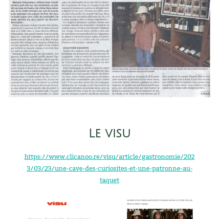
Le visu
https://www.clicanoo.re/visu/article/gastronomie/202
3/03/23/une-cave-des-curiosites-et-une-patronne-au-
taquet